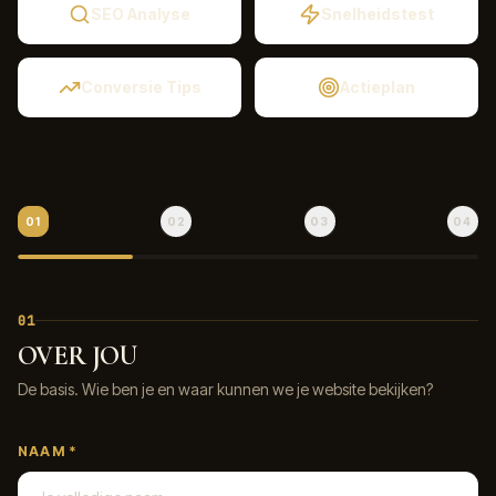
SEO Analyse
Snelheidstest
Conversie Tips
Actieplan
01
02
03
04
01
OVER JOU
De basis. Wie ben je en waar kunnen we je website bekijken?
NAAM *