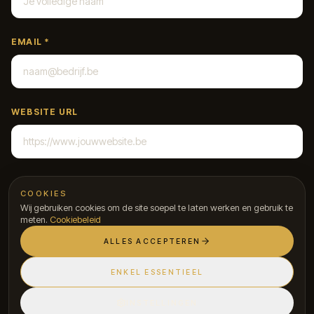
EMAIL *
WEBSITE URL
COOKIES
Wij gebruiken cookies om de site soepel te laten werken en gebruik te
meten.
Cookiebeleid
VOLGENDE
STAP
1
VAN
4
ALLES ACCEPTEREN
Door dit formulier te versturen ga je akkoord met ons
privacybeleid
.
ENKEL ESSENTIEEL
INSTELLINGEN