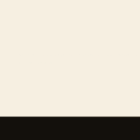
KLAAR VOO
VOLGENDE 
Laat ons je huidige systeem analyseren. Geen sales pitc
technisch advies.