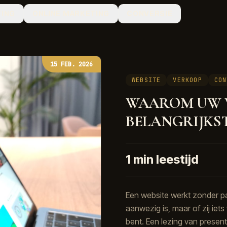
ING
ONLINE MARKETING
CONVERSIE
15 FEB. 2026
WEBSITE
VERKOOP
CON
WAAROM UW 
BELANGRIJKS
1
min leestijd
Een website werkt zonder pau
aanwezig is, maar of zij iet
bent. Een lezing van presenti