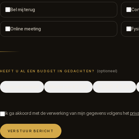
Bel mij terug
Con
Online meeting
Fys
(
optioneel
)
HEEFT U AL EEN BUDGET IN GEDACHTEN?
Nog niet bepaald
Minder dan € 2.500
€ 2.500 - € 5.000
Ik ga akkoord met de verwerking van mijn gegevens volgens het
priv
VERSTUUR BERICHT