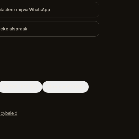
tacteer mij via WhatsApp
ieke afspraak
€ 5.000 - € 10.000
Meer dan € 10.000
acybeleid
.